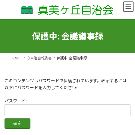
コ
ナ
ン
ビ
テ
ゲ
ン
ー
ツ
シ
へ
ョ
保護中: 会議議事録
ス
ン
キ
に
ッ
移
プ
動
HOME
◇自治会報告書
保護中: 会議議事録
このコンテンツはパスワードで保護されています。表示するには
以下にパスワードを入力してください:
パスワード: