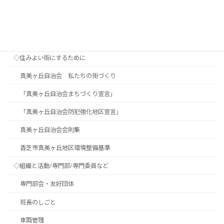
◇真美ヶ丘自治会
◇住みよい街にするために
真美ヶ丘自治会 私たちの街づくり
「真美ヶ丘自治会まちづくり宣言」
「真美ヶ丘自治会防犯強化地区宣言」
真美ヶ丘自治会会則集
香芝市真美ヶ丘地区環境整備基準
◇組織と活動/専門部/専門委員など
専門部会・友好団体
班長のしごと
車両管理